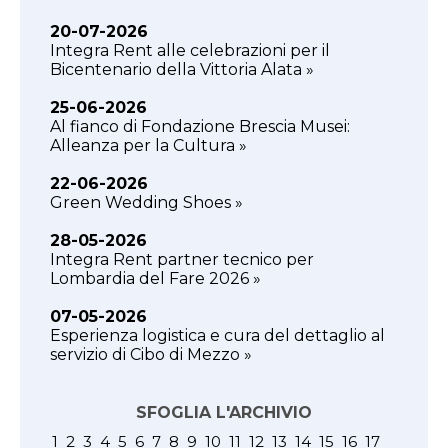
20-07-2026
Integra Rent alle celebrazioni per il
Bicentenario della Vittoria Alata »
25-06-2026
Al fianco di Fondazione Brescia Musei:
Alleanza per la Cultura »
22-06-2026
Green Wedding Shoes »
28-05-2026
Integra Rent partner tecnico per
Lombardia del Fare 2026 »
07-05-2026
Esperienza logistica e cura del dettaglio al
servizio di Cibo di Mezzo »
SFOGLIA L'ARCHIVIO
1
2
3
4
5
6
7
8
9
10
11
12
13
14
15
16
17