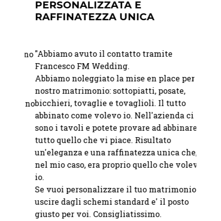
PERSONALIZZATA E
RAFFINATEZZA UNICA
"
Geste
esclus
"Abbiamo avuto il contatto tramite
 giorno
Integr
Francesco FM Wedding.
ati
qualit
Abbiamo noleggiato la mise en place per il
attrez
nostro matrimonio: sottopiatti, posate,
indisp
bicchieri, tovaglie e tovaglioli. Il tutto
le fino
abbinato come volevo io. Nell'azienda ci
— Fra
sono i tavoli e potete provare ad abbinare
.
tutto quello che vi piace. Risultato
un'eleganza e una raffinatezza unica che,
nel mio caso, era proprio quello che volevo
io.
Se vuoi personalizzare il tuo matrimonio e
uscire dagli schemi standard e' il posto
giusto per voi. Consigliatissimo.