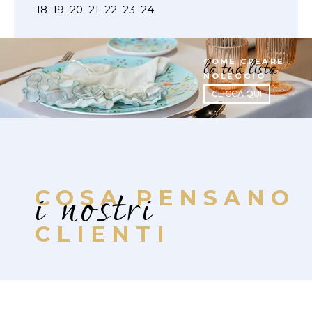
18
19
20
21
22
23
24
la tua lista
COME CREARE
NOLEGGIO
CLICCA QUI
i nostri
COSA PENSANO
CLIENTI