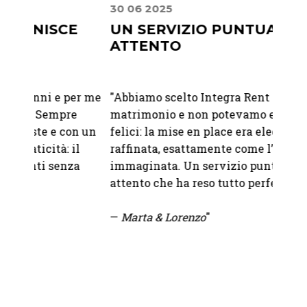
30 06 2025
22 07
E
UN SERVIZIO PUNTUALE E
MIS
ATTENTO
PER
RAF
er me
"Abbiamo scelto Integra Rent per il nostro
"Abbia
e
matrimonio e non potevamo essere più
Franc
n un
felici: la mise en place era elegante e
Abbiam
l
raffinata, esattamente come l’avevamo
nostro
a
immaginata. Un servizio puntuale e
bicchi
attento che ha reso tutto perfetto.
abbina
sono i
—
Marta & Lorenzo
"
tutto 
un'ele
nel mi
io.
Se vuo