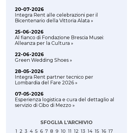
20-07-2026
Integra Rent alle celebrazioni per il
Bicentenario della Vittoria Alata »
25-06-2026
Al fianco di Fondazione Brescia Musei:
Alleanza per la Cultura »
22-06-2026
Green Wedding Shoes »
28-05-2026
Integra Rent partner tecnico per
Lombardia del Fare 2026 »
07-05-2026
Esperienza logistica e cura del dettaglio al
servizio di Cibo di Mezzo »
SFOGLIA L'ARCHIVIO
1
2
3
4
5
6
7
8
9
10
11
12
13
14
15
16
17