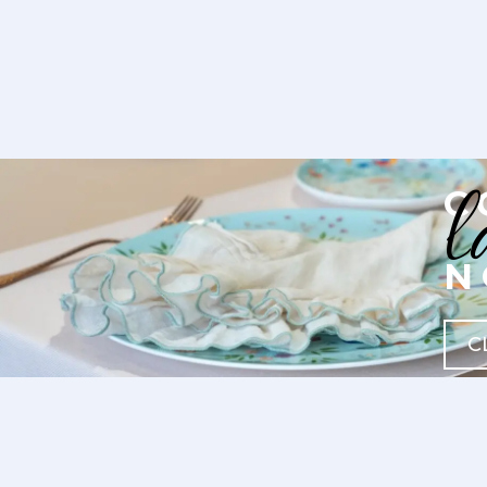
l
C
N
C