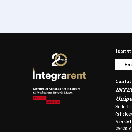
Iscrivi
Contat
INTE
Unipe
Sede L
(si ric
Via del
25020 A