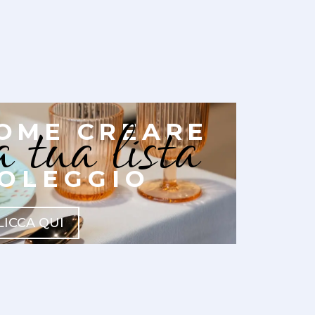
a tua lista
OME CREARE
OLEGGIO
LICCA QUI