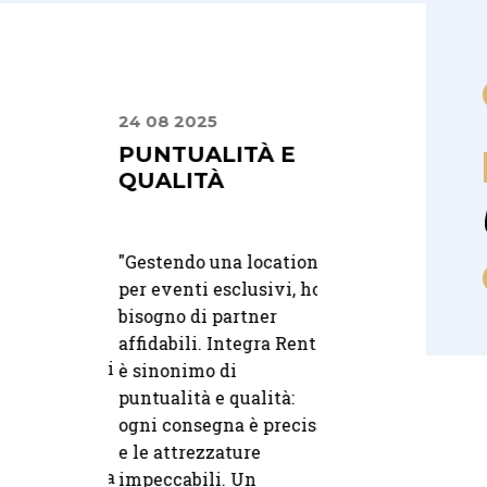
24 08 2025
10 07 2025
 E
PUNTUALITÀ E
DALLA PRIMA
LI,
QUALITÀ
CONSULENZA
SIONALI
FINO AL GRA
GIORNO
"
Gestendo una location
per eventi esclusivi, ho
fidati a
"Dalla prima
bisogno di partner
 per il
consulenza fino al
affidabili. Integra Rent
 soluzioni di
grande giorno, ci s
è sinonimo di
l giorno del
sentiti seguiti con
puntualità e qualità:
imonio. Ci
professionalità e cu
ogni consegna è precisa
ati molto
Gli ospiti ci hanno 
e le attrezzature
30 06 2025
24 09 2025
 anche per la
i complimenti per i
impeccabili. Un