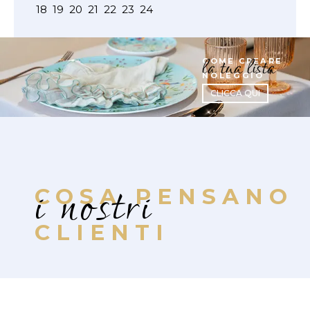
18
19
20
21
22
23
24
la tua lista
COME CREARE
NOLEGGIO
CLICCA QUI
i nostri
COSA PENSANO
CLIENTI