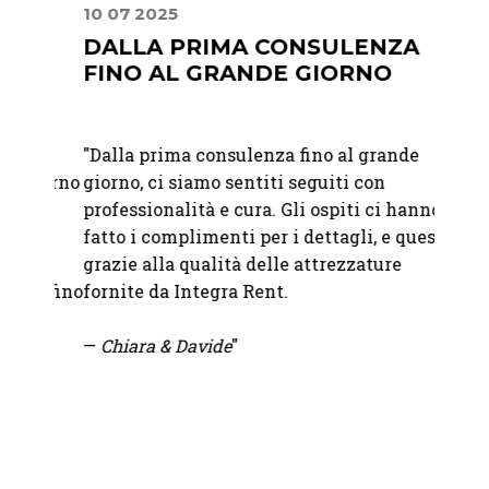
10 07 2025
22 07
DALLA PRIMA CONSULENZA
MIS
FINO AL GRANDE GIORNO
PER
RAF
"Dalla prima consulenza fino al grande
"Abbia
 giorno
giorno, ci siamo sentiti seguiti con
Franc
ati
professionalità e cura. Gli ospiti ci hanno
Abbiam
fatto i complimenti per i dettagli, e questo
nostro
grazie alla qualità delle attrezzature
bicchi
le fino
fornite da Integra Rent.
abbina
sono i
.
—
Chiara & Davide
"
tutto 
un'ele
nel mi
io.
Se vuo