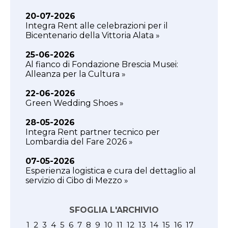
20-07-2026
Integra Rent alle celebrazioni per il
Bicentenario della Vittoria Alata »
25-06-2026
Al fianco di Fondazione Brescia Musei:
Alleanza per la Cultura »
22-06-2026
Green Wedding Shoes »
28-05-2026
Integra Rent partner tecnico per
Lombardia del Fare 2026 »
07-05-2026
Esperienza logistica e cura del dettaglio al
servizio di Cibo di Mezzo »
SFOGLIA L'ARCHIVIO
1
2
3
4
5
6
7
8
9
10
11
12
13
14
15
16
17