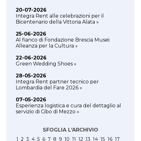
20-07-2026
Integra Rent alle celebrazioni per il
Bicentenario della Vittoria Alata »
25-06-2026
Al fianco di Fondazione Brescia Musei:
Alleanza per la Cultura »
22-06-2026
Green Wedding Shoes »
28-05-2026
Integra Rent partner tecnico per
Lombardia del Fare 2026 »
07-05-2026
Esperienza logistica e cura del dettaglio al
servizio di Cibo di Mezzo »
SFOGLIA L'ARCHIVIO
1
2
3
4
5
6
7
8
9
10
11
12
13
14
15
16
17