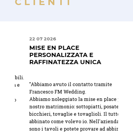
CLIENTI
22 07 2026
16 04
MISE EN PLACE
PRE
PERSONALIZZATA E
PRO
RAFFINATEZZA UNICA
"
Ci si
bili.
"Abbiamo avuto il contatto tramite
Vacher
à e
Francesco FM Wedding.
Precis
Abbiamo noleggiato la mise en place per il
alla c
o
nostro matrimonio: sottopiatti, posate,
bicchieri, tovaglie e tovaglioli. Il tutto
— Ele
abbinato come volevo io. Nell'azienda ci
sono i tavoli e potete provare ad abbinare