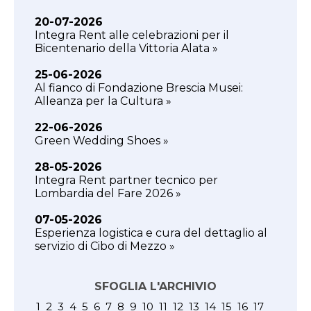
20-07-2026
Integra Rent alle celebrazioni per il
Bicentenario della Vittoria Alata »
25-06-2026
Al fianco di Fondazione Brescia Musei:
Alleanza per la Cultura »
22-06-2026
Green Wedding Shoes »
28-05-2026
Integra Rent partner tecnico per
Lombardia del Fare 2026 »
07-05-2026
Esperienza logistica e cura del dettaglio al
servizio di Cibo di Mezzo »
SFOGLIA L'ARCHIVIO
1
2
3
4
5
6
7
8
9
10
11
12
13
14
15
16
17