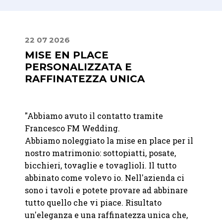
22 07 2026
30 06
E
MISE EN PLACE
LA 
PERSONALIZZATA E
DIS
RAFFINATEZZA UNICA
er me
"
Abbia
"Abbiamo avuto il contatto tramite
e
un eve
Francesco FM Wedding.
n un
apprez
Abbiamo noleggiato la mise en place per il
l
discre
nostro matrimonio: sottopiatti, posate,
a
elegan
bicchieri, tovaglie e tovaglioli. Il tutto
della 
abbinato come volevo io. Nell'azienda ci
sono i tavoli e potete provare ad abbinare
—
Fond
tutto quello che vi piace. Risultato
un'eleganza e una raffinatezza unica che,