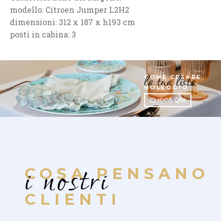
modello:
Citroen Jumper L2H2
dimensioni: 312 x 187 x h193 cm
posti in cabina: 3
la tua lista
COME CREARE
NOLEGGIO
CLICCA QUI
i nostri
COSA PENSANO
CLIENTI