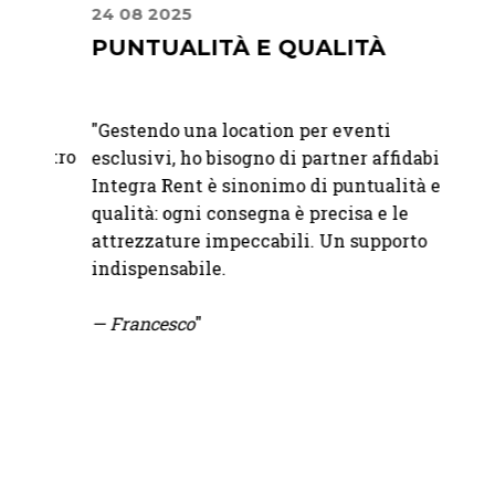
24 08 2025
10 07
PUNTUALITÀ E QUALITÀ
DAL
FIN
"
Gestendo una location per eventi
ostro
"Dalla
esclusivi, ho bisogno di partner affidabili.
iù
giorno
Integra Rent è sinonimo di puntualità e
profes
qualità: ogni consegna è precisa e le
mo
fatto 
attrezzature impeccabili. Un supporto
grazie
indispensabile.
fornit
— Francesco
"
—
Chia