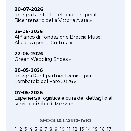
20-07-2026
Integra Rent alle celebrazioni per il
Bicentenario della Vittoria Alata »
25-06-2026
Al fianco di Fondazione Brescia Musei:
Alleanza per la Cultura »
22-06-2026
Green Wedding Shoes »
28-05-2026
Integra Rent partner tecnico per
Lombardia del Fare 2026 »
07-05-2026
Esperienza logistica e cura del dettaglio al
servizio di Cibo di Mezzo »
SFOGLIA L'ARCHIVIO
1
2
3
4
5
6
7
8
9
10
11
12
13
14
15
16
17