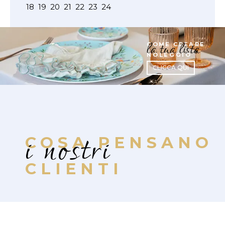
18
19
20
21
22
23
24
la tua lista
COME CREARE
NOLEGGIO
CLICCA QUI
i nostri
COSA PENSANO
CLIENTI