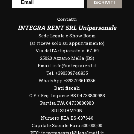
ISCRIVITI
Contatti
INTEGRA RENT SRL Unipersonale
Sede Legale e Show Room
(si riceve solo su appuntamento)
Via dell’Artigianato n. 67-69
25020 Azzano Mella (BS)
Email info@integrarent.it
Tel. +390309748935
WhatsApp
+393703610385
Dati fiscali
C.F. / Reg. Imprese BS 04733800983
Partita IVA 04733800983
SDI SUBM70N
Numero REA BS-637640
Capitale Sociale Euro 500.000,00
PEC: integragestsrl@legalmail.it