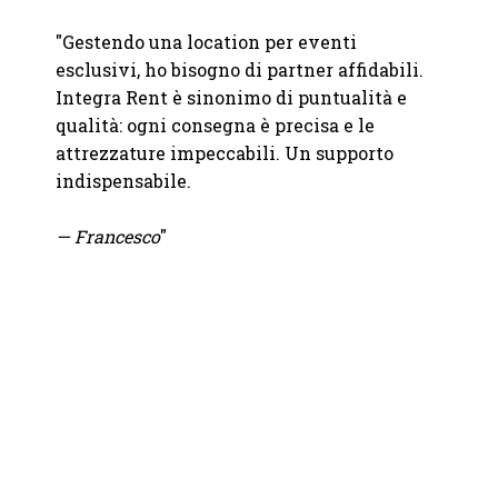
"
Gestendo una location per eventi
er me
"
Ci si
esclusivi, ho bisogno di partner affidabili.
e
nolegg
Integra Rent è sinonimo di puntualità e
n un
del no
qualità: ogni consegna è precisa e le
l
molto 
attrezzature impeccabili. Un supporto
a
soluzi
indispensabile.
pioggi
all'ul
— Francesco
"
Precis
Consig
— Luc