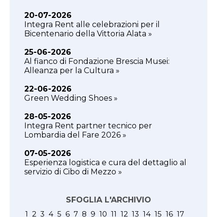
20-07-2026
Integra Rent alle celebrazioni per il
Bicentenario della Vittoria Alata »
25-06-2026
Al fianco di Fondazione Brescia Musei:
Alleanza per la Cultura »
22-06-2026
Green Wedding Shoes »
28-05-2026
Integra Rent partner tecnico per
Lombardia del Fare 2026 »
07-05-2026
Esperienza logistica e cura del dettaglio al
servizio di Cibo di Mezzo »
SFOGLIA L'ARCHIVIO
1
2
3
4
5
6
7
8
9
10
11
12
13
14
15
16
17