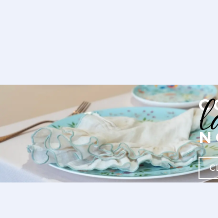
l
C
N
C