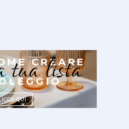
a tua lista
OME CREARE
OLEGGIO
LICCA QUI