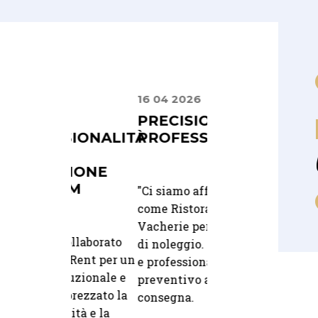
16 04 2026
02 08 2025
PRECISIONE E
UN CATALOG
SIONALITÀ
PROFESSIONALITÀ
CHE UNISCE
STILE E
ZIONE
PRATICITÀ
AM
"
Ci siamo affidati a loro
come Ristorante La
"Lavoro con Integr
Vacherie per il servizio
ollaborato
Rent da anni e per
di noleggio. Precisione
 Rent per un
sono un punto di
e professionalità dal
tuzionale e
riferimento. Sempr
preventivo alla
prezzato la
disponibili, veloci 
consegna.
ità e la
risposte e con un