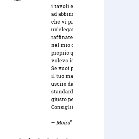
i tavoli e potete provare
fino all'ultimo giorno.
ad abbinare tutto quello
Precisi e puntuali,
—
che vi piace. Risultato
professionali e seri.
un'eleganza e una
Consigliati!
raffinatezza unica che,
nel mio caso, era
— Luca
"
proprio quello che
volevo io.
Se vuoi personalizzare
il tuo matrimonio e
uscire dagli schemi
standard e' il posto
giusto per voi.
Consigliatissimo.
—
Moira
"