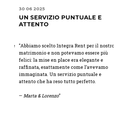
30 06 2025
22 07
E
UN SERVIZIO PUNTUALE E
MIS
ATTENTO
PER
RAF
er me
"Abbiamo scelto Integra Rent per il nostro
"Abbia
e
matrimonio e non potevamo essere più
Franc
n un
felici: la mise en place era elegante e
Abbiam
l
raffinata, esattamente come l’avevamo
nostro
a
immaginata. Un servizio puntuale e
bicchi
attento che ha reso tutto perfetto.
abbina
sono i
—
Marta & Lorenzo
"
tutto 
un'ele
nel mi
io.