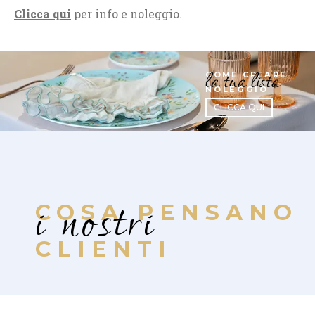
Clicca qui
per info e noleggio.
la tua lista
COME CREARE
NOLEGGIO
CLICCA QUI
i nostri
COSA PENSANO
CLIENTI