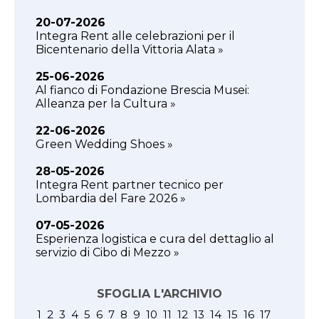
20-07-2026
Integra Rent alle celebrazioni per il
Bicentenario della Vittoria Alata »
25-06-2026
Al fianco di Fondazione Brescia Musei:
Alleanza per la Cultura »
22-06-2026
Green Wedding Shoes »
28-05-2026
Integra Rent partner tecnico per
Lombardia del Fare 2026 »
07-05-2026
Esperienza logistica e cura del dettaglio al
servizio di Cibo di Mezzo »
SFOGLIA L'ARCHIVIO
1
2
3
4
5
6
7
8
9
10
11
12
13
14
15
16
17