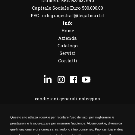
Numero REA BS-637640
Capitale Sociale Euro 500.000,00
PEC: integragestsrl@legalmail.it
Info
Home
Azienda
Catalogo
Servizi
Contatti
condizioni generali noleggio »
condizioni noleggio veicoli »
Questo sito utilizza i cookie per facilitare l'uso del sito, per migliorarne le
codice etico »
prestazioni e la sicurezza e per misurare l'audience. Alcuni cookie, diversi da
Privacy Policy »
quelli funzionali e di sicurezza, richiedono il tuo consenso. Puoi cambiare idea