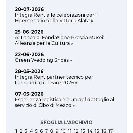
20-07-2026
Integra Rent alle celebrazioni per il
Bicentenario della Vittoria Alata »
25-06-2026
Al fianco di Fondazione Brescia Musei:
Alleanza per la Cultura »
22-06-2026
Green Wedding Shoes »
28-05-2026
Integra Rent partner tecnico per
Lombardia del Fare 2026 »
07-05-2026
Esperienza logistica e cura del dettaglio al
servizio di Cibo di Mezzo »
SFOGLIA L'ARCHIVIO
1
2
3
4
5
6
7
8
9
10
11
12
13
14
15
16
17