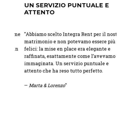
E
UN SERVIZIO PUNTUALE E
PRE
ATTENTO
PRO
er me
"Abbiamo scelto Integra Rent per il nostro
"
Ci si
e
matrimonio e non potevamo essere più
Vacher
n un
felici: la mise en place era elegante e
Precis
l
raffinata, esattamente come l’avevamo
alla c
a
immaginata. Un servizio puntuale e
attento che ha reso tutto perfetto.
— Ele
—
Marta & Lorenzo
"