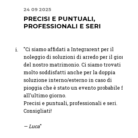
24 09 2025
30 06
PRECISI E PUNTUALI,
UN 
PROFESSIONALI E SERI
ATT
"
Ci siamo affidati a Integrarent per il
"Abbia
bili.
noleggio di soluzioni di arredo per il giorno
matri
à e
del nostro matrimonio. Ci siamo trovati
felici
molto soddisfatti anche per la doppia
raffi
o
soluzione interno/esterno in caso di
immag
pioggia che è stato un evento probabile fino
attent
all'ultimo giorno.
Precisi e puntuali, professionali e seri.
—
Mart
Consigliati!
— Luca
"