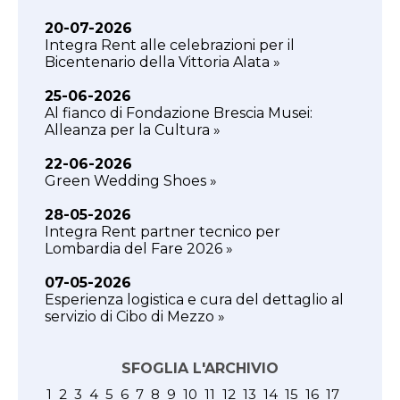
20-07-2026
Integra Rent alle celebrazioni per il
Bicentenario della Vittoria Alata »
25-06-2026
Al fianco di Fondazione Brescia Musei:
Alleanza per la Cultura »
22-06-2026
Green Wedding Shoes »
28-05-2026
Integra Rent partner tecnico per
Lombardia del Fare 2026 »
07-05-2026
Esperienza logistica e cura del dettaglio al
servizio di Cibo di Mezzo »
SFOGLIA L'ARCHIVIO
1
2
3
4
5
6
7
8
9
10
11
12
13
14
15
16
17