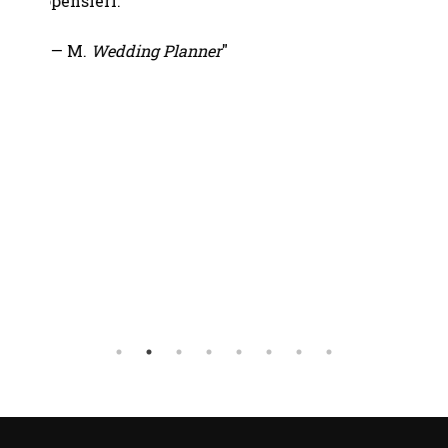
le fino
pensieri.
della 
.
— M.
Wedding Planner
"
—
Fond