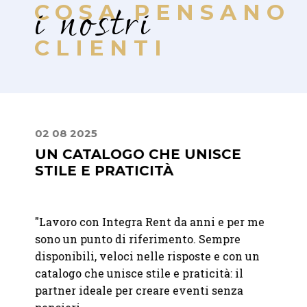
i nostri
COSA PENSANO
CLIENTI
02 08 2025
30 06
UN CATALOGO CHE UNISCE
LA 
STILE E PRATICITÀ
DIS
"Lavoro con Integra Rent da anni e per me
"
Abbia
 giorno
sono un punto di riferimento. Sempre
un eve
ati
disponibili, veloci nelle risposte e con un
apprez
catalogo che unisce stile e praticità: il
discre
partner ideale per creare eventi senza
elegan