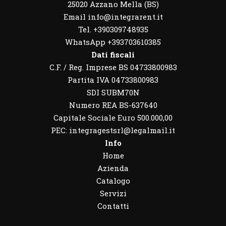
25020 Azzano Mella (BS)
Email info@integrarent.it
Tel. +390309748935
WhatsApp
+393703610385
Dati fiscali
C.F. / Reg. Imprese BS 04733800983
Partita IVA 04733800983
SDI SUBM70N
Numero REA BS-637640
Capitale Sociale Euro 500.000,00
PEC: integragestsrl@legalmail.it
Info
Home
Azienda
Catalogo
Servizi
Contatti