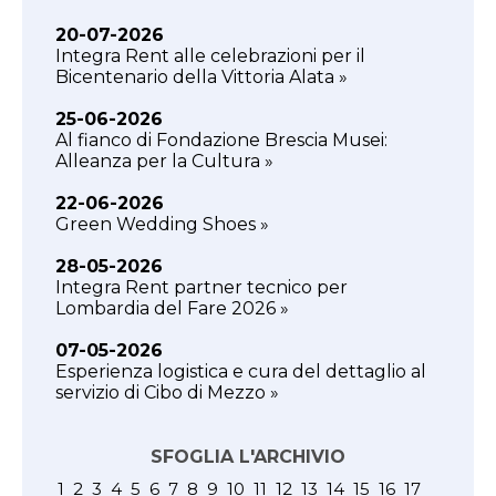
20-07-2026
Integra Rent alle celebrazioni per il
Bicentenario della Vittoria Alata »
25-06-2026
Al fianco di Fondazione Brescia Musei:
Alleanza per la Cultura »
22-06-2026
Green Wedding Shoes »
28-05-2026
Integra Rent partner tecnico per
Lombardia del Fare 2026 »
07-05-2026
Esperienza logistica e cura del dettaglio al
servizio di Cibo di Mezzo »
SFOGLIA L'ARCHIVIO
1
2
3
4
5
6
7
8
9
10
11
12
13
14
15
16
17