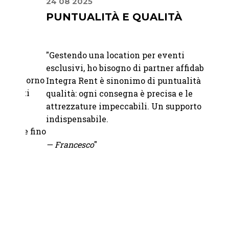
24 08 2025
10 07
PUNTUALITÀ E QUALITÀ
DAL
FIN
"
Gestendo una location per eventi
"Dalla
esclusivi, ho bisogno di partner affidabili.
 giorno
giorno
Integra Rent è sinonimo di puntualità e
ati
profes
qualità: ogni consegna è precisa e le
fatto 
attrezzature impeccabili. Un supporto
grazie
indispensabile.
le fino
fornit
— Francesco
"
.
—
Chia