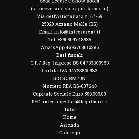
Sede Legale e Show Room
(si riceve solo su appuntamento)
Via dell’Artigianato n. 67-69
25020 Azzano Mella (BS)
Email info@integrarent.it
Tel. +390309748935
WhatsApp
+393703610385
Dati fiscali
C.F. / Reg. Imprese BS 04733800983
Partita IVA 04733800983
SDI SUBM70N
Numero REA BS-637640
Capitale Sociale Euro 500.000,00
PEC: integragestsrl@legalmail.it
Info
Home
Azienda
Catalogo