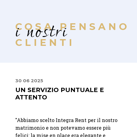
i nostri
COSA PENSANO
CLIENTI
30 06 2025
22 07
A
UN SERVIZIO PUNTUALE E
MIS
ATTENTO
PER
RAF
de
"Abbiamo scelto Integra Rent per il nostro
"Abbia
matrimonio e non potevamo essere più
Franc
anno
felici: la mise en place era elegante e