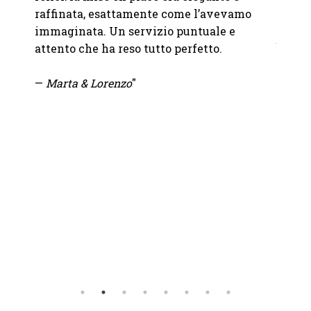
Abbiam
questo
raffinata, esattamente come l’avevamo
nostro
immaginata. Un servizio puntuale e
bicchi
attento che ha reso tutto perfetto.
abbina
sono i
—
Marta & Lorenzo
"
tutto 
un'ele
nel mi
io.
Se vuo
uscire
giusto
—
Moi