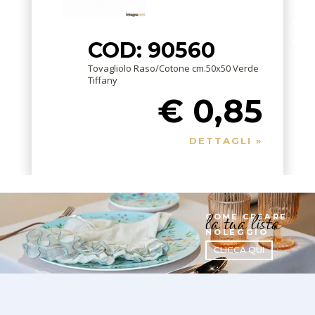
COD: 90560
Tovagliolo Raso/Cotone cm.50x50 Verde
Tiffany
€ 0,85
DETTAGLI »
la tua lista
COME CREARE
NOLEGGIO
CLICCA QUI