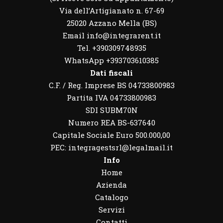
Via dell’Artigianato n. 67-69
25020 Azzano Mella (BS)
Email info@integrarent.it
Tel. +390309748935
WhatsApp
+393703610385
Dati fiscali
C.F. / Reg. Imprese BS 04733800983
Partita IVA 04733800983
SDI SUBM70N
Numero REA BS-637640
Capitale Sociale Euro 500.000,00
PEC: integragestsrl@legalmail.it
Info
Home
Azienda
Catalogo
Servizi
Contatti