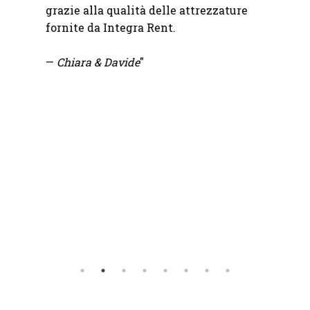
grazie alla qualità delle attrezzature
immag
fornite da Integra Rent.
attent
—
Chiara & Davide
"
—
Mart