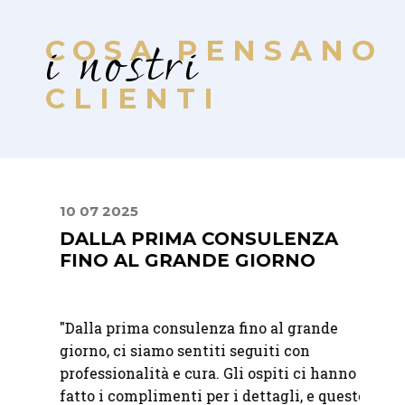
i nostri
COSA PENSANO
CLIENTI
10 07 2025
30 06
DALLA PRIMA CONSULENZA
UN 
FINO AL GRANDE GIORNO
ATT
"Dalla prima consulenza fino al grande
"Abbia
bili.
giorno, ci siamo sentiti seguiti con
matri
à e
professionalità e cura. Gli ospiti ci hanno
felici
fatto i complimenti per i dettagli, e questo
raffi
o