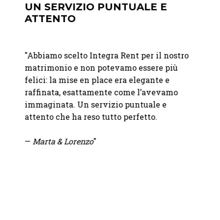
A
UN SERVIZIO PUNTUALE E
LA 
ATTENTO
DIS
de
"Abbiamo scelto Integra Rent per il nostro
"
Abbia
matrimonio e non potevamo essere più
un eve
anno
felici: la mise en place era elegante e
apprez
questo
raffinata, esattamente come l’avevamo
discre
immaginata. Un servizio puntuale e
elegan
attento che ha reso tutto perfetto.
della 
—
Marta & Lorenzo
"
—
Fond