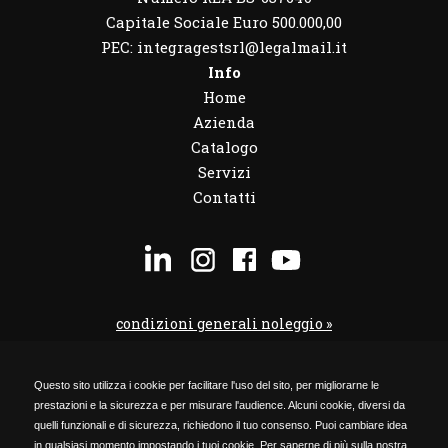
Capitale Sociale Euro 500.000,00
PEC: integragestsrl@legalmail.it
Info
Home
Azienda
Catalogo
Servizi
Contatti
condizioni generali noleggio »
condizioni noleggio veicoli »
Questo sito utilizza i cookie per facilitare l'uso del sito, per migliorarne le
codice etico »
prestazioni e la sicurezza e per misurare l'audience. Alcuni cookie, diversi da
Privacy Policy »
quelli funzionali e di sicurezza, richiedono il tuo consenso. Puoi cambiare idea
in qualsiasi momento impostando i tuoi cookie. Per saperne di più sulla nostra