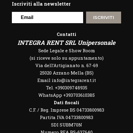
Iscriviti alla newsletter
ISCRIVITI
Contatti
INTEGRA RENT SRL Unipersonale
Sede Legale e Show Room
(si riceve solo su appuntamento)
Via dell’Artigianato n. 67-69
25020 Azzano Mella (BS)
Email info@integrarent.it
Tel. +390309748935
WhatsApp
+393703610385
Dati fiscali
C.F. / Reg. Imprese BS 04733800983
Partita IVA 04733800983
SDI SUBM70N
Numero REA BS-637640