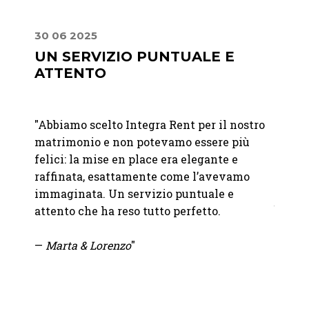
30 06 2025
22 07
UN SERVIZIO PUNTUALE E
MIS
ATTENTO
PER
RAF
"Abbiamo scelto Integra Rent per il nostro
"Abbia
 giorno
matrimonio e non potevamo essere più
Franc
ati
felici: la mise en place era elegante e
Abbiam
raffinata, esattamente come l’avevamo
nostro
immaginata. Un servizio puntuale e
bicchi
le fino
attento che ha reso tutto perfetto.
abbina
sono i
.
—
Marta & Lorenzo
"
tutto 
un'ele
nel mi