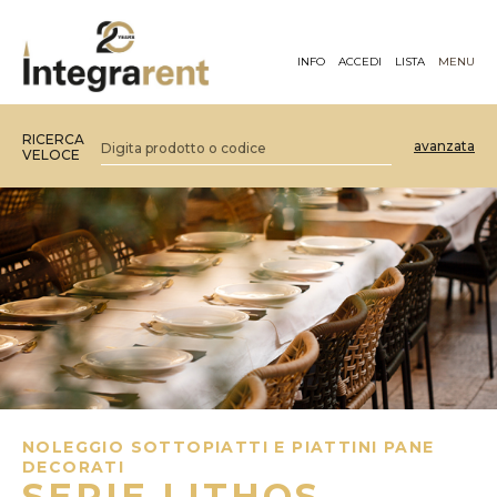
INFO
ACCEDI
LISTA
MENU
RICERCA
avanzata
VELOCE
NOLEGGIO SOTTOPIATTI E PIATTINI PANE
DECORATI
SERIE LITHOS