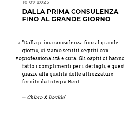
10 07 2025
02 08
DALLA PRIMA CONSULENZA
UN 
FINO AL GRANDE GIORNO
STIL
nte La
"Dalla prima consulenza fino al grande
"Lavor
giorno, ci siamo sentiti seguiti con
sono u
entivo
professionalità e cura. Gli ospiti ci hanno
dispon
fatto i complimenti per i dettagli, e questo
catalo
grazie alla qualità delle attrezzature
partne
fornite da Integra Rent.
pensie
—
Chiara & Davide
"
— M.
W