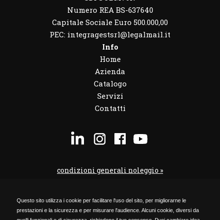
Numero REA BS-637640
Capitale Sociale Euro 500.000,00
PEC: integragestsrl@legalmail.it
Info
Home
Azienda
Catalogo
Servizi
Contatti
condizioni generali noleggio »
condizioni noleggio veicoli »
Questo sito utilizza i cookie per facilitare l'uso del sito, per migliorarne le
codice etico »
prestazioni e la sicurezza e per misurare l'audience. Alcuni cookie, diversi da
Privacy Policy »
quelli funzionali e di sicurezza, richiedono il tuo consenso. Puoi cambiare idea