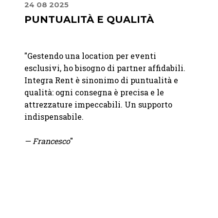
24 08 2025
30 06
E
PUNTUALITÀ E QUALITÀ
LA 
DIS
"
Gestendo una location per eventi
er me
"
Abbia
esclusivi, ho bisogno di partner affidabili.
e
un eve
Integra Rent è sinonimo di puntualità e
n un
apprez
qualità: ogni consegna è precisa e le
l
discre
attrezzature impeccabili. Un supporto
a
elegan
indispensabile.
della 
— Francesco
"
—
Fond