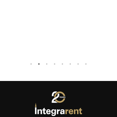
volevo
onio e
to