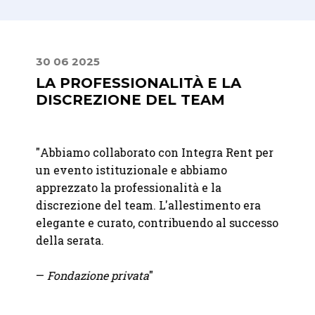
30 06 2025
24 08
LA PROFESSIONALITÀ E LA
PUN
DISCREZIONE DEL TEAM
"
Geste
"
Abbiamo collaborato con Integra Rent per
esclus
un evento istituzionale e abbiamo
Integr
apprezzato la professionalità e la
qualit
per il
discrezione del team. L'allestimento era
attrez
,
elegante e curato, contribuendo al successo
indisp
to
della serata.
 ci
— Fra
nare
—
Fondazione privata
"
che,