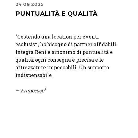
24 08 2025
10 07
E
PUNTUALITÀ E QUALITÀ
DAL
FIN
"
Gestendo una location per eventi
er me
"Dalla
esclusivi, ho bisogno di partner affidabili.
e
giorno
Integra Rent è sinonimo di puntualità e
n un
profes
qualità: ogni consegna è precisa e le
l
fatto 
attrezzature impeccabili. Un supporto
a
grazie
indispensabile.
fornit
— Francesco
"
—
Chia