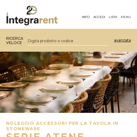
INFO
ACCEDI
LISTA
MENU
RICERCA
avanzata
VELOCE
NOLEGGIO ACCESSORI PER LA TAVOLA IN
STONEWARE
SERIE ATENE