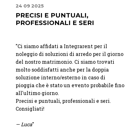
24 09 2025
02 08
PRECISI E PUNTUALI,
UN 
PROFESSIONALI E SERI
STIL
"
Ci siamo affidati a Integrarent per il
"Lavor
noleggio di soluzioni di arredo per il giorno
sono u
del nostro matrimonio. Ci siamo trovati
dispon
per il
molto soddisfatti anche per la doppia
catalo
,
soluzione interno/esterno in caso di
partne
to
pioggia che è stato un evento probabile fino
pensie
 ci
all'ultimo giorno.
nare
Precisi e puntuali, professionali e seri.
— M.
W
Consigliati!
che,
volevo
— Luca
"
onio e