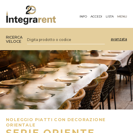
INFO
ACCEDI
LISTA
MENU
RICERCA
avanzata
VELOCE
NOLEGGIO PIATTI CON DECORAZIONE
ORIENTALE
SERIE ORIENTE