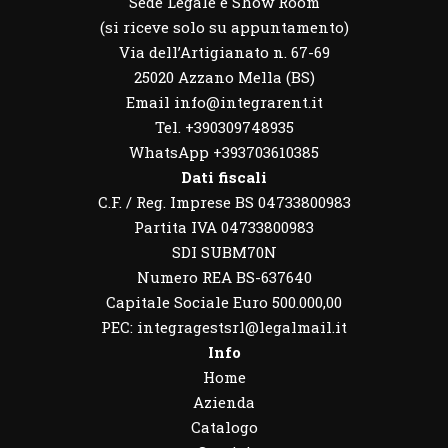
Sede Legale e Show Room
(si riceve solo su appuntamento)
Via dell’Artigianato n. 67-69
25020 Azzano Mella (BS)
Email info@integrarent.it
Tel. +390309748935
WhatsApp
+393703610385
Dati fiscali
C.F. / Reg. Imprese BS 04733800983
Partita IVA 04733800983
SDI SUBM70N
Numero REA BS-637640
Capitale Sociale Euro 500.000,00
PEC: integragestsrl@legalmail.it
Info
Home
Azienda
Catalogo