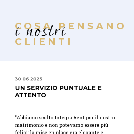
i nostri
COSA PENSANO
CLIENTI
30 06 2025
22 07
A
UN SERVIZIO PUNTUALE E
MIS
ATTENTO
PER
RAF
de
"Abbiamo scelto Integra Rent per il nostro
"Abbia
matrimonio e non potevamo essere più
Franc
anno
felici: la mise en place era elegante e