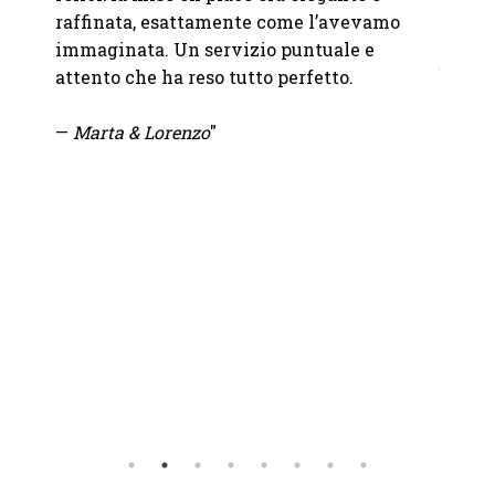
Abbiam
questo
raffinata, esattamente come l’avevamo
nostro
immaginata. Un servizio puntuale e
bicchi
attento che ha reso tutto perfetto.
abbina
sono i
—
Marta & Lorenzo
"
tutto 
un'ele
nel mi
io.
Se vuo
uscire
giusto
—
Moi