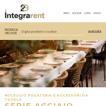
INFO
ACCEDI
LISTA
MENU
RICERCA
avanzata
VELOCE
NOLEGGIO POSATERIA E ACCESSORI DA
TAVOLA
SERIE ACCIAIO