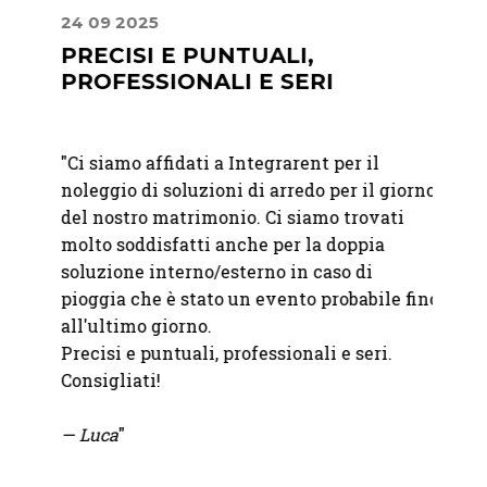
24 09 2025
24 08
PRECISI E PUNTUALI,
PUN
PROFESSIONALI E SERI
"
Geste
ostro
"
Ci siamo affidati a Integrarent per il
esclus
iù
noleggio di soluzioni di arredo per il giorno
Integr
del nostro matrimonio. Ci siamo trovati
qualit
mo
molto soddisfatti anche per la doppia
attrez
soluzione interno/esterno in caso di
indisp
pioggia che è stato un evento probabile fino
all'ultimo giorno.
— Fra
Precisi e puntuali, professionali e seri.
Consigliati!
— Luca
"