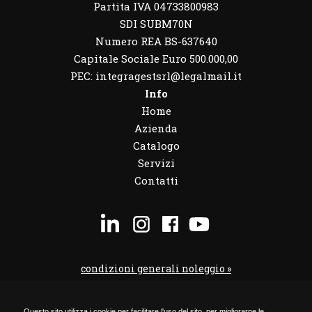
Partita IVA 04733800983
SDI SUBM70N
Numero REA BS-637640
Capitale Sociale Euro 500.000,00
PEC: integragestsrl@legalmail.it
Info
Home
Azienda
Catalogo
Servizi
Contatti
condizioni generali noleggio »
condizioni noleggio veicoli »
Questo sito utilizza i cookie per facilitare l'uso del sito, per migliorarne le