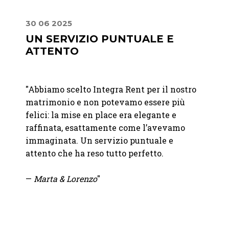
30 06 2025
10 07
UN SERVIZIO PUNTUALE E
DAL
ATTENTO
FIN
nte La
"Abbiamo scelto Integra Rent per il nostro
"Dalla
matrimonio e non potevamo essere più
giorno
entivo
felici: la mise en place era elegante e
profes
raffinata, esattamente come l’avevamo
fatto 
immaginata. Un servizio puntuale e
grazie
attento che ha reso tutto perfetto.
fornit
—
Marta & Lorenzo
"
—
Chia