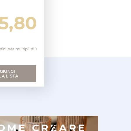
15,80
dini per multipli di
1
GIUNGI
LA LISTA
OME CREARE