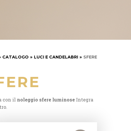
»
CATALOGO
»
LUCI E CANDELABRI
»
SFERE
FERE
a con il
noleggio sfere luminose
Integra
tro.