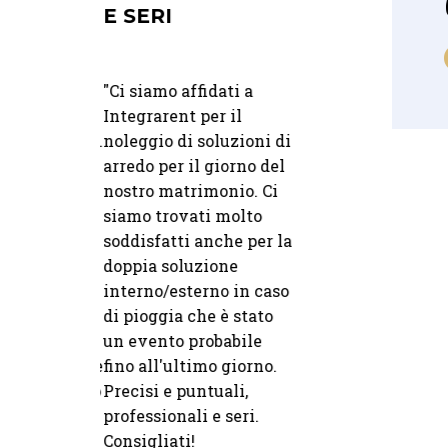
E SERI
PRATICITÀ
uto il
"
Ci siamo affidati a
"Lavoro con Integr
amite
Integrarent per il
Rent da anni e per
FM Wedding.
noleggio di soluzioni di
sono un punto di
leggiato la
arredo per il giorno del
riferimento. Sempr
ce per il
nostro matrimonio. Ci
disponibili, veloci 
rimonio:
siamo trovati molto
risposte e con un
30 06 2025
02 08 2025
 posate,
soddisfatti anche per la
catalogo che unisc
ovaglie e
doppia soluzione
stile e praticità: il
LA
UN CATALOG
PROFESSIONALITÀ
CHE UNISCE
Il tutto
interno/esterno in caso
partner ideale per
E LA
STILE E
ome volevo
di pioggia che è stato
creare eventi senz
DISCREZIONE
PRATICITÀ
ienda ci sono
un evento probabile
pensieri.
DEL TEAM
potete provare
fino all'ultimo giorno.
 tutto quello
Precisi e puntuali,
— M.
Wedding Plann
"Lavoro con Integ
e. Risultato
professionali e seri.
"
Abbiamo collaborato
Rent da anni e pe
a e una
Consigliati!