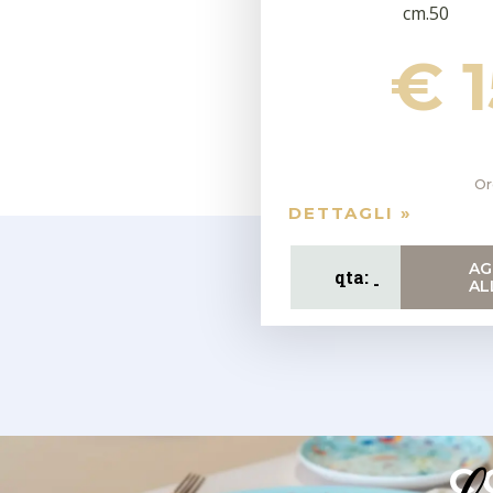
cm.50
€ 
Or
DETTAGLI »
AG
AL
C