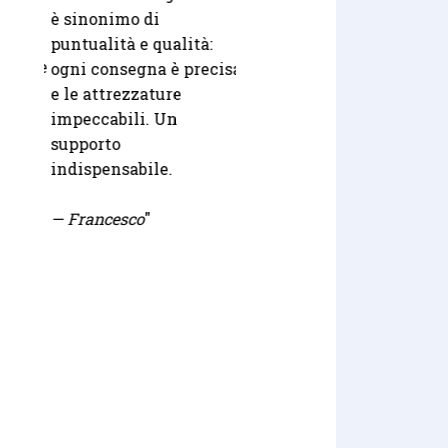
Fr
è sinonimo di
e professionalità dal
re
Ab
puntualità e qualità:
preventivo alla
 nelle
mi
ogni consegna è precisa
consegna.
no
e le attrezzature
ce
so
impeccabili. Un
— Elena
"
bi
supporto
to
indispensabile.
za
ab
io
— Francesco
"
i 
ner
"
ad
ch
un
ra
ne
pr
vo
Se