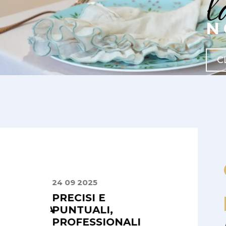
l
N
C
24 09 2025
02 08 2025
 PLACE
PRECISI E
UN CATALOG
ALIZZATA
PUNTUALI,
CHE UNISCE
INATEZZA
PROFESSIONALI
STILE E