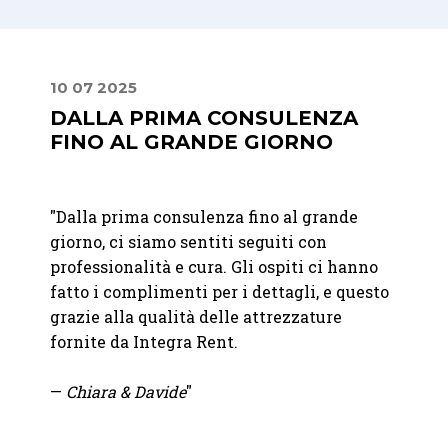
10 07 2025
02 08
DALLA PRIMA CONSULENZA
UN 
FINO AL GRANDE GIORNO
STIL
"Dalla prima consulenza fino al grande
"Lavor
bili.
giorno, ci siamo sentiti seguiti con
sono u
à e
professionalità e cura. Gli ospiti ci hanno
dispon
fatto i complimenti per i dettagli, e questo
catalo
o
grazie alla qualità delle attrezzature
partne
fornite da Integra Rent.
pensie
—
Chiara & Davide
"
— M.
W