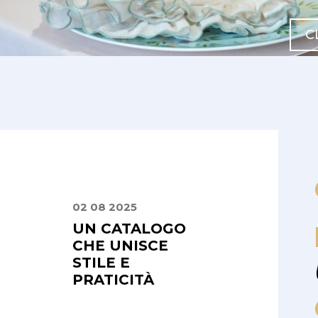
C
02 08 2025
30 06 2025
 E
UN CATALOGO
UN SERVIZIO
LI,
CHE UNISCE
PUNTUALE E
SIONALI
STILE E
ATTENTO
PRATICITÀ
"Abbiamo scelto In