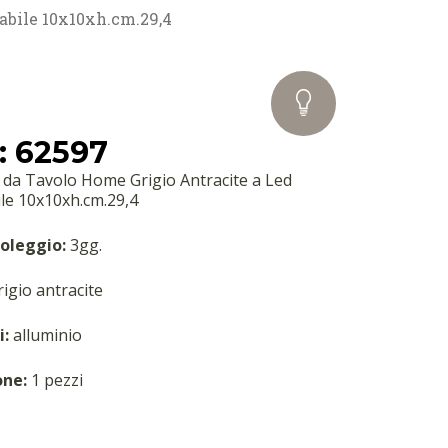
abile 10x10xh.cm.29,4
: 62597
da Tavolo Home Grigio Antracite a Led
ile 10x10xh.cm.29,4
oleggio:
3gg.
igio antracite
i:
alluminio
one:
1 pezzi