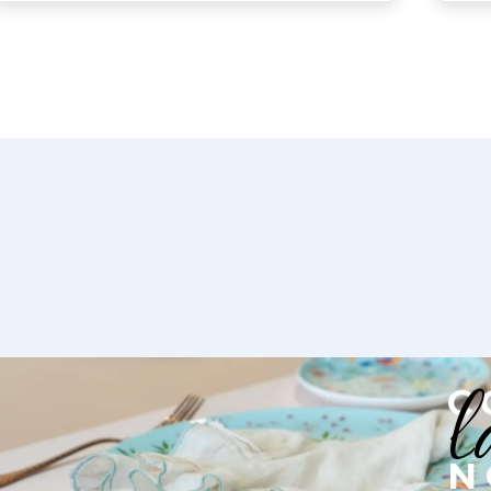
l
C
N