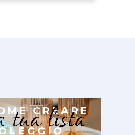
a tua lista
OME CREARE
OLEGGIO