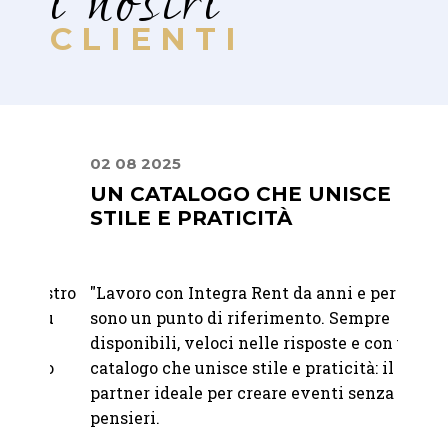
i nostri
CLIENTI
02 08 2025
24 09
UN CATALOGO CHE UNISCE
PREC
STILE E PRATICITÀ
PRO
ostro
"Lavoro con Integra Rent da anni e per me
"
Ci si
iù
sono un punto di riferimento. Sempre
nolegg
disponibili, veloci nelle risposte e con un
del no
mo
catalogo che unisce stile e praticità: il
molto 
partner ideale per creare eventi senza
soluzi
pensieri.
pioggi
all'ul