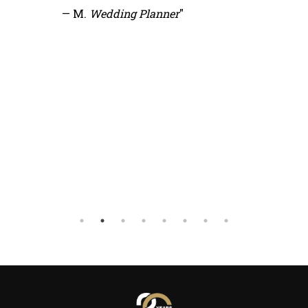
— M.
Wedding Planner
"
Precis
Consig
— Luc