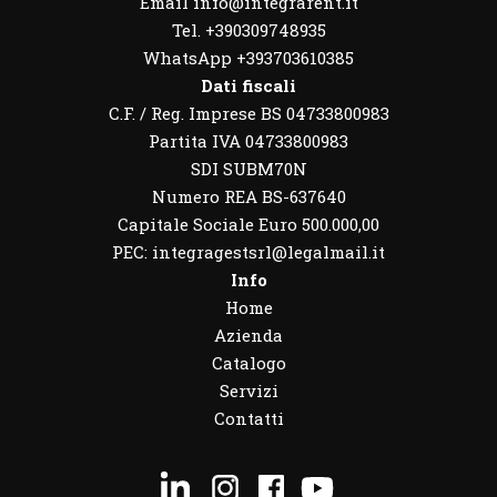
Email info@integrarent.it
Tel. +390309748935
WhatsApp
+393703610385
Dati fiscali
C.F. / Reg. Imprese BS 04733800983
Partita IVA 04733800983
SDI SUBM70N
Numero REA BS-637640
Capitale Sociale Euro 500.000,00
PEC: integragestsrl@legalmail.it
Info
Home
Azienda
Catalogo
Servizi
Contatti