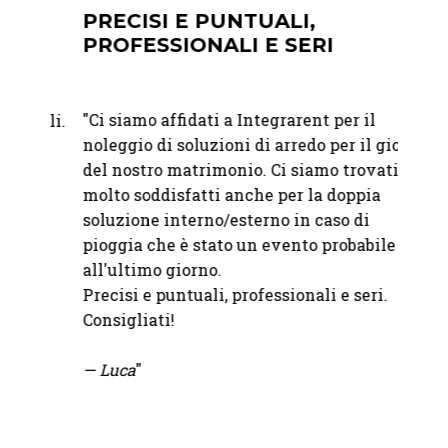
PRECISI E PUNTUALI,
MIS
PROFESSIONALI E SERI
PER
RAF
"
Ci siamo affidati a Integrarent per il
bili.
"Abbia
noleggio di soluzioni di arredo per il giorno
à e
Franc
del nostro matrimonio. Ci siamo trovati
Abbiam
molto soddisfatti anche per la doppia
o
nostro
soluzione interno/esterno in caso di
bicchi
pioggia che è stato un evento probabile fino
abbina
all'ultimo giorno.
sono i
Precisi e puntuali, professionali e seri.
tutto 
Consigliati!
un'ele
nel mi
— Luca
"
io.
Se vuo
uscire