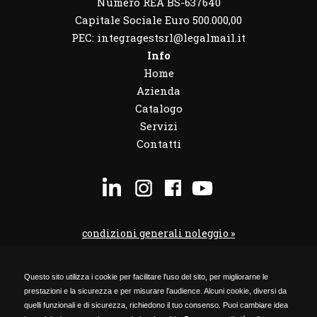
Numero REA BS-637640
Capitale Sociale Euro 500.000,00
PEC: integragestsrl@legalmail.it
Info
Home
Azienda
Catalogo
Servizi
Contatti
condizioni generali noleggio »
condizioni noleggio veicoli »
Questo sito utilizza i cookie per facilitare l'uso del sito, per migliorarne le
codice etico »
prestazioni e la sicurezza e per misurare l'audience. Alcuni cookie, diversi da
Privacy Policy »
quelli funzionali e di sicurezza, richiedono il tuo consenso. Puoi cambiare idea