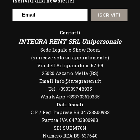
Iscriviti alla newsletter
ISCRIVITI
Contatti
INTEGRA RENT SRL Unipersonale
Sede Legale e Show Room
(si riceve solo su appuntamento)
Via dell’Artigianato n. 67-69
25020 Azzano Mella (BS)
Email info@integrarent.it
Tel. +390309748935
WhatsApp
+393703610385
Dati fiscali
C.F. / Reg. Imprese BS 04733800983
Partita IVA 04733800983
SDI SUBM70N
Numero REA BS-637640