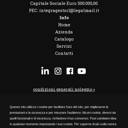
Capitale Sociale Euro 500.000,00
PEC: integragestsrl@legalmail.it
Info
Home
Azienda
Catalogo
Servizi
Contatti
condizioni generali noleggio »
condizioni noleggio veicoli »
Questo sito utilizza i cookie per facilitare l'uso del sito, per migliorarne le
codice etico »
prestazioni e la sicurezza e per misurare l'audience. Alcuni cookie, diversi da
Privacy Policy »
quelli funzionali e di sicurezza, richiedono il tuo consenso. Puoi cambiare idea
in qualsiasi momento impostando i tuoi cookie. Per saperne di più sulla nostra
Cookie Policy »