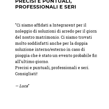
PRECISI E PUNTUALI,
PRE
PROFESSIONALI E SERI
PRO
ostro
"
Ci siamo affidati a Integrarent per il
"
Ci si
iù
noleggio di soluzioni di arredo per il giorno
Vacher
del nostro matrimonio. Ci siamo trovati
Precis
mo
molto soddisfatti anche per la doppia
alla c
soluzione interno/esterno in caso di
pioggia che è stato un evento probabile fino
— Ele
all'ultimo giorno.
Precisi e puntuali, professionali e seri.
Consigliati!
— Luca
"