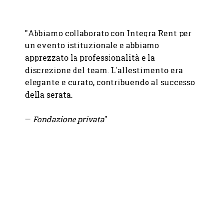
nte La
"
Abbiamo collaborato con Integra Rent per
"Lavor
un evento istituzionale e abbiamo
sono u
entivo
apprezzato la professionalità e la
dispon
discrezione del team. L'allestimento era
catalo
elegante e curato, contribuendo al successo
partne
della serata.
pensie
—
Fondazione privata
"
— M.
W