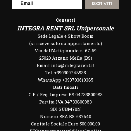
ISCRIVITI
Contatti
INTEGRA RENT SRL Unipersonale
Sede Legale e Show Room
(si riceve solo su appuntamento)
Via dell’Artigianato n. 67-69
25020 Azzano Mella (BS)
Email info@integrarent.it
Tel. +390309748935
WhatsApp
+393703610385
Dati fiscali
C.F. / Reg. Imprese BS 04733800983
Partita IVA 04733800983
SDI SUBM70N
Numero REA BS-637640
Capitale Sociale Euro 500.000,00
PEC: integragestsrl@legalmail.it