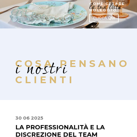
la tua lista
COME CREARE
NOLEGGIO
CLICCA QUI
i nostri
COSA PENSANO
CLIENTI
30 06 2025
02 08
LA PROFESSIONALITÀ E LA
UN 
DISCREZIONE DEL TEAM
STIL