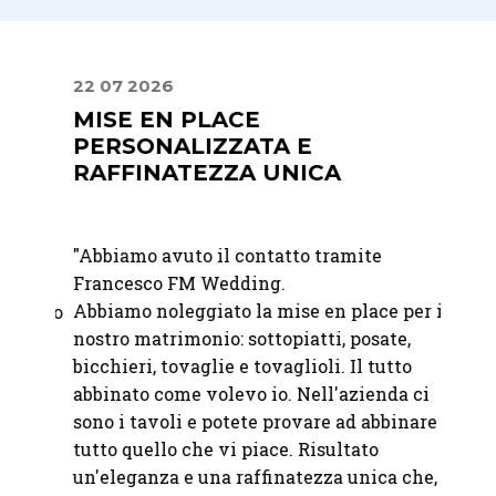
22 07 2026
30 06
A
MISE EN PLACE
LA 
PERSONALIZZATA E
DIS
RAFFINATEZZA UNICA
de
"
Abbia
"Abbiamo avuto il contatto tramite
un eve
Francesco FM Wedding.
anno
apprez
Abbiamo noleggiato la mise en place per il
questo
discre
nostro matrimonio: sottopiatti, posate,
elegan
bicchieri, tovaglie e tovaglioli. Il tutto
della 
abbinato come volevo io. Nell'azienda ci
sono i tavoli e potete provare ad abbinare
—
Fond
tutto quello che vi piace. Risultato
un'eleganza e una raffinatezza unica che,