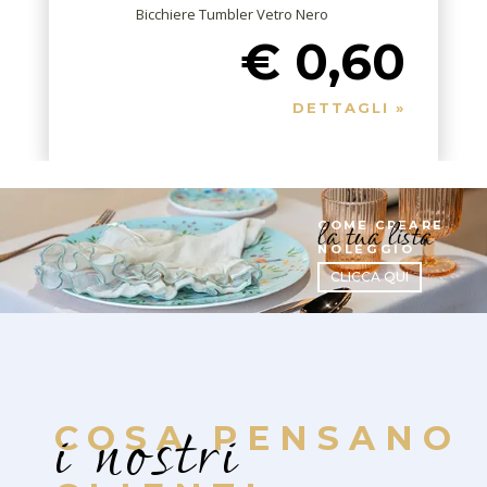
Bicchiere Tumbler Vetro Nero
€ 0,60
DETTAGLI »
la tua lista
COME CREARE
NOLEGGIO
CLICCA QUI
i nostri
COSA PENSANO