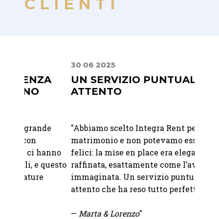
CLIENTI
30 06 2025
24 08
A
UN SERVIZIO PUNTUALE E
PUN
ATTENTO
"
Geste
de
"Abbiamo scelto Integra Rent per il nostro
esclus
matrimonio e non potevamo essere più
Integr
anno
felici: la mise en place era elegante e
qualit
questo
raffinata, esattamente come l’avevamo
attrez
immaginata. Un servizio puntuale e
indisp
attento che ha reso tutto perfetto.
— Fra
—
Marta & Lorenzo
"