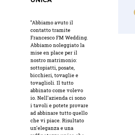
UNICA
"
Ci siamo affidati a 
come Ristorante La
fidati a
"Abbiamo avuto il
Vacherie per il ser
 per il
contatto tramite
di noleggio. Precis
 soluzioni di
Francesco FM Wedding.
e professionalità da
l giorno del
Abbiamo noleggiato la
preventivo alla
imonio. Ci
mise en place per il
consegna.
ati molto
nostro matrimonio:
30 06 2025
22 07 2026
 anche per la
sottopiatti, posate,
— Elena
"
uzione
bicchieri, tovaglie e
LA
MISE EN PLA
PROFESSIONALITÀ
PERSONALIZ
erno in caso
tovaglioli. Il tutto
E LA
E RAFFINATE
che è stato
abbinato come volevo
DISCREZIONE
UNICA
probabile
io. Nell'azienda ci sono
DEL TEAM
imo giorno.
i tavoli e potete provare
ntuali,
ad abbinare tutto quello
"Abbiamo avuto il
i e seri.
che vi piace. Risultato
"
Abbiamo collaborato
contatto tramite
!
un'eleganza e una
con Integra Rent per un
Francesco FM Wed