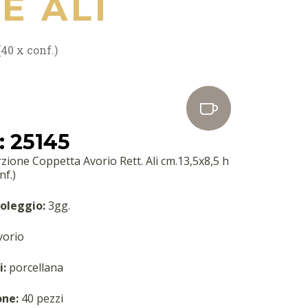
E ALI
40 x conf.)
 25145
one Coppetta Avorio Rett. Ali cm.13,5x8,5 h
nf.)
oleggio:
3gg.
orio
i:
porcellana
one:
40 pezzi