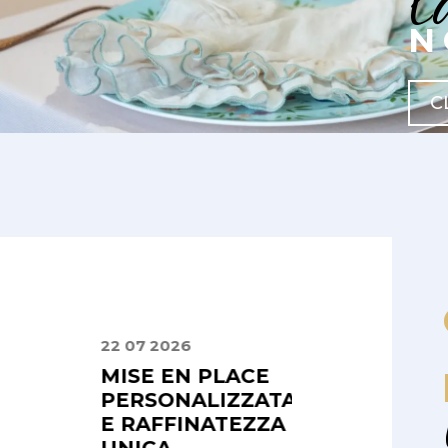
l
N
C
22 07 2026
16 04 2026
 E
MISE EN PLACE
PRECISIONE E
LI,
PERSONALIZZATA
PROFESSIONA
SIONALI
E RAFFINATEZZA