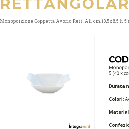
RETTANGOLAR
Monoporzione Coppetta Avorio Rett. Ali cm.13,5x8,5 h 5 (
COD:
Monoporzi
5 (40 x co
Durata n
Colori:
Av
Material
Confezi