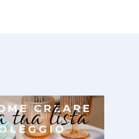
a tua lista
OME CREARE
OLEGGIO