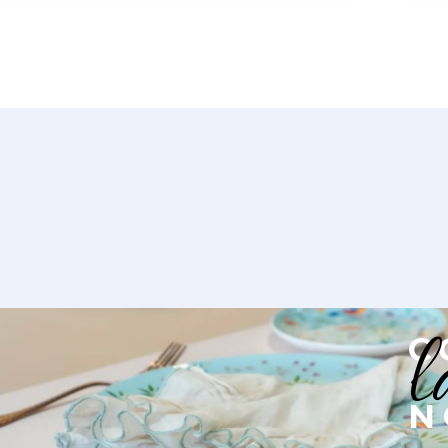
l
C
N