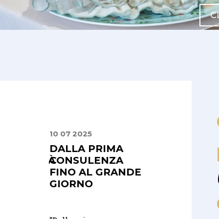
C
10 07 2025
24 09 2025
ONE E
DALLA PRIMA
PRECISI E
SIONALITÀ
CONSULENZA
PUNTUALI,
FINO AL GRANDE
PROFESSIONA
GIORNO
E SERI
fidati a loro
rante La