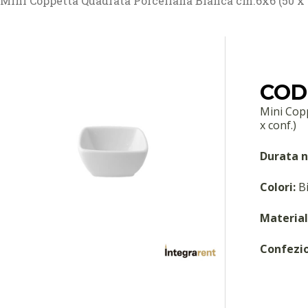
Mini Coppetta Quadrata Porcellana Bianca cm.6x6 (50 x 
COD:
Mini Cop
x conf.)
Durata n
Colori:
Bi
Material
Confezi