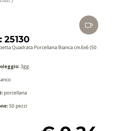
conf.)
 25130
petta Quadrata Porcellana Bianca cm.6x6 (50
oleggio:
3gg.
anco
i:
porcellana
one:
50 pezzi