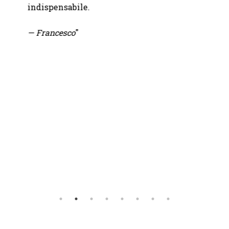
grazie
indispensabile.
fornit
— Francesco
"
—
Chia