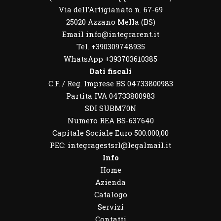
Via dell’Artigianato n. 67-69
25020 Azzano Mella (BS)
Email info@integrarent.it
Tel. +390309748935
WhatsApp
+393703610385
Dati fiscali
C.F. / Reg. Imprese BS 04733800983
Partita IVA 04733800983
SDI SUBM70N
Numero REA BS-637640
Capitale Sociale Euro 500.000,00
PEC: integragestsrl@legalmail.it
Info
Home
Azienda
Catalogo
Servizi
Contatti