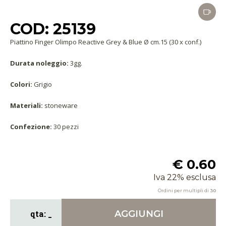
COD: 25139
Piattino Finger Olimpo Reactive Grey & Blue Ø cm.15 (30 x conf.)
Durata noleggio:
3gg.
Colori:
Grigio
Materiali:
stoneware
Confezione:
30 pezzi
€ 0.60
Iva 22% esclusa
Ordini per multipli di
30
AGGIUNGI