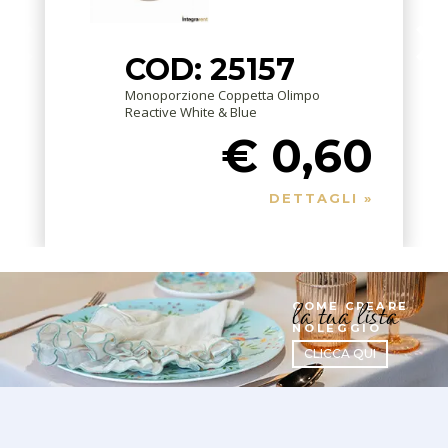
COD: 25157
Monoporzione Coppetta Olimpo
Reactive White & Blue
€ 0,60
DETTAGLI »
la tua lista
COME CREARE
NOLEGGIO
CLICCA QUI