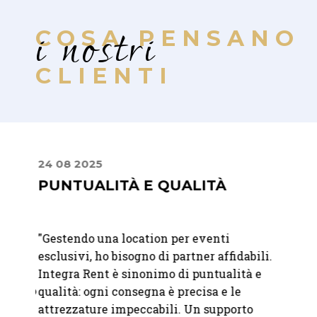
i nostri
COSA PENSANO
CLIENTI
24 08 2025
10 07
PUNTUALITÀ E QUALITÀ
DAL
FIN
"
Gestendo una location per eventi
nte La
"Dalla
esclusivi, ho bisogno di partner affidabili.
giorno
Integra Rent è sinonimo di puntualità e
entivo
profes
qualità: ogni consegna è precisa e le
fatto 
attrezzature impeccabili. Un supporto