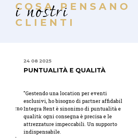
i nostri
COSA PENSANO
CLIENTI
24 08 2025
30 06
PUNTUALITÀ E QUALITÀ
UN 
ATT
"
Gestendo una location per eventi
"Abbia
esclusivi, ho bisogno di partner affidabili.
 giorno
matri
Integra Rent è sinonimo di puntualità e
ati
felici
qualità: ogni consegna è precisa e le
raffi
attrezzature impeccabili. Un supporto
immag
indispensabile.