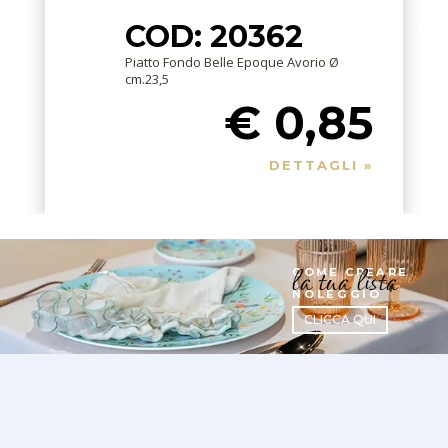
COD: 20362
Piatto Fondo Belle Epoque Avorio Ø
cm.23,5
€ 0,85
DETTAGLI »
la tua lista
COME CREARE
NOLEGGIO
CLICCA QUI