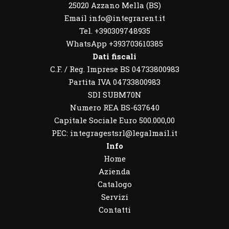
25020 Azzano Mella (BS)
Email info@integrarent.it
Tel. +390309748935
WhatsApp
+393703610385
Dati fiscali
C.F. / Reg. Imprese BS 04733800983
Partita IVA 04733800983
SDI SUBM70N
Numero REA BS-637640
Capitale Sociale Euro 500.000,00
PEC: integragestsrl@legalmail.it
Info
Home
Azienda
Catalogo
Servizi
Contatti