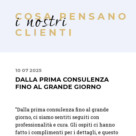
i nostri
COSA PENSANO
CLIENTI
10 07 2025
30 06
DALLA PRIMA CONSULENZA
UN 
FINO AL GRANDE GIORNO
ATT
nte La
"Dalla prima consulenza fino al grande
"Abbia
giorno, ci siamo sentiti seguiti con
matri
entivo
professionalità e cura. Gli ospiti ci hanno
felici
fatto i complimenti per i dettagli, e questo
raffi