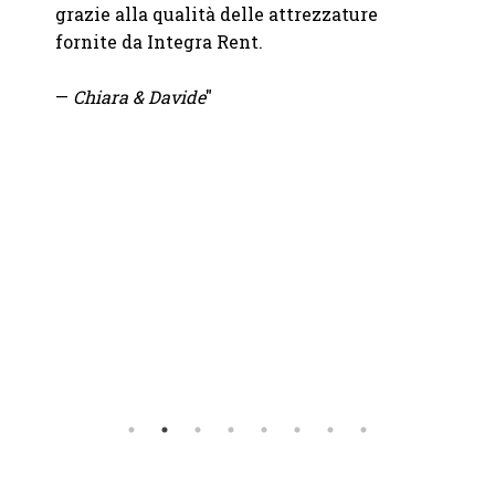
grazie alla qualità delle attrezzature
immag
fornite da Integra Rent.
attent
—
Chiara & Davide
"
—
Mart