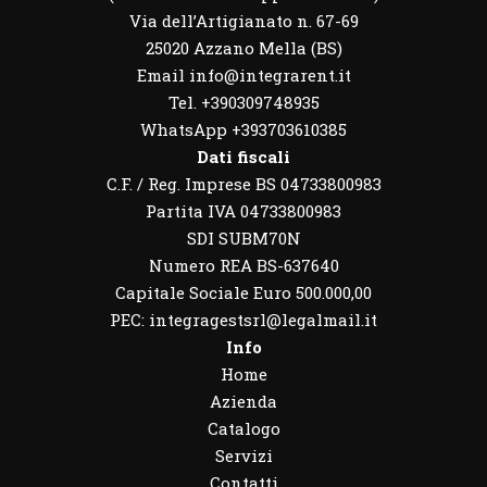
Via dell’Artigianato n. 67-69
25020 Azzano Mella (BS)
Email info@integrarent.it
Tel. +390309748935
WhatsApp
+393703610385
Dati fiscali
C.F. / Reg. Imprese BS 04733800983
Partita IVA 04733800983
SDI SUBM70N
Numero REA BS-637640
Capitale Sociale Euro 500.000,00
PEC: integragestsrl@legalmail.it
Info
Home
Azienda
Catalogo
Servizi
Contatti