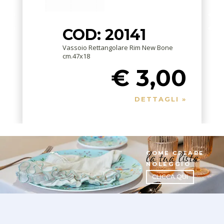
COD: 20141
Vassoio Rettangolare Rim New Bone
cm.47x18
€ 3,00
DETTAGLI »
la tua lista
COME CREARE
NOLEGGIO
CLICCA QUI