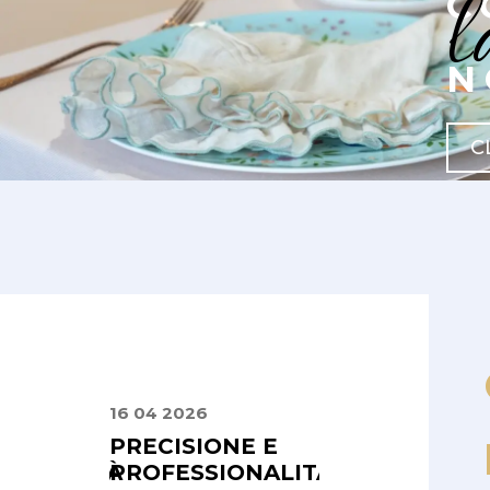
l
C
N
C
16 04 2026
24 09 2025
PRECISIONE E
PRECISI E
SIONALITÀ
PROFESSIONALITÀ
PUNTUALI,