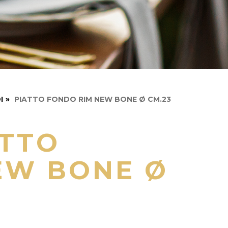
I
»
PIATTO FONDO RIM NEW BONE Ø CM.23
ATTO
EW BONE Ø