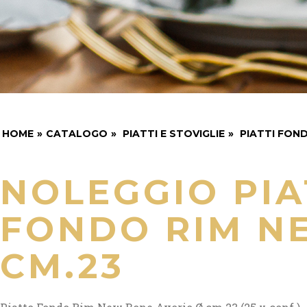
HOME
»
CATALOGO
»
PIATTI E STOVIGLIE
»
PIATTI FOND
NOLEGGIO PI
FONDO RIM N
CM.23