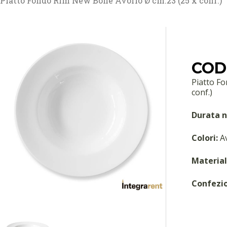
Piatto Fondo Rim New Bone Avorio Ø cm.23 (25 x conf.)
COD:
Piatto F
conf.)
Durata n
Colori:
Av
Material
Confezi