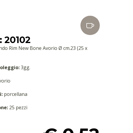
 20102
ondo Rim New Bone Avorio Ø cm.23 (25 x
oleggio:
3gg.
orio
i:
porcellana
one:
25 pezzi