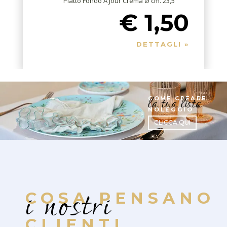
Piatto Fondo A Jour Crema Ø cm. 23,5
€ 1,50
DETTAGLI »
la tua lista
COME CREARE
NOLEGGIO
CLICCA QUI
i nostri
COSA PENSANO
CLIENTI