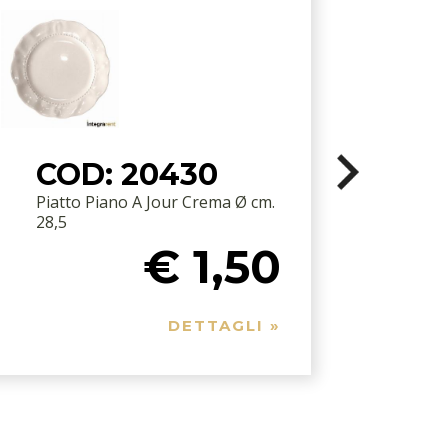
COD: 20430
Piatto Piano A Jour Crema Ø cm.
P
28,5
€ 1,50
DETTAGLI »