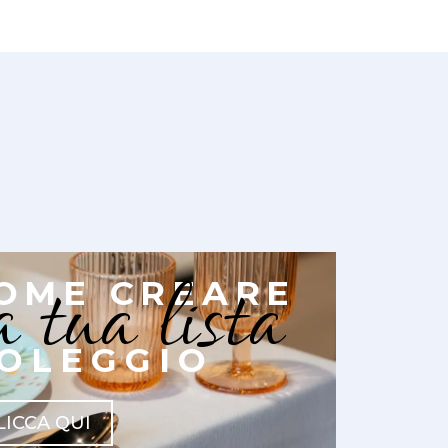
a tua lista
OME CREARE
OLEGGIO
LICCA QUI