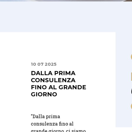
10 07 2025
30 06 2025
LITÀ E
DALLA PRIMA
UN SERVIZIO
À
CONSULENZA
PUNTUALE E
FINO AL GRANDE
ATTENTO
GIORNO
na location
"Abbiamo scelto In
esclusivi, ho
"Dalla prima
Rent per il nostro
partner
consulenza fino al
matrimonio e non
Integra Rent
grande giorno, ci siamo
potevamo essere pi
 di