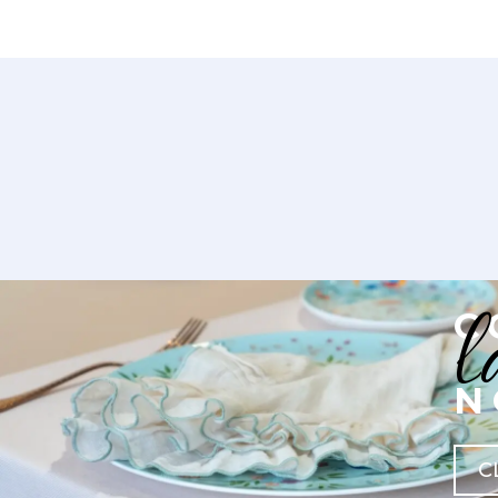
l
C
N
C