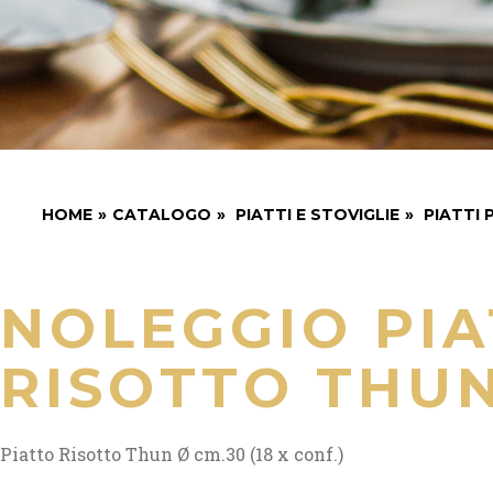
HOME
»
CATALOGO
»
PIATTI E STOVIGLIE
»
PIATTI 
NOLEGGIO PI
RISOTTO THUN
Piatto Risotto Thun Ø cm.30 (18 x conf.)