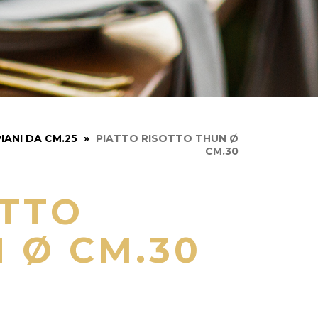
PIANI DA CM.25
»
PIATTO RISOTTO THUN Ø
CM.30
ATTO
 Ø CM.30