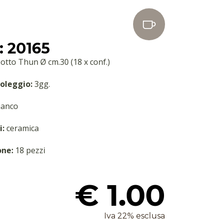
 20165
sotto Thun Ø cm.30 (18 x conf.)
oleggio:
3gg.
anco
i:
ceramica
one:
18 pezzi
€ 1.00
Iva 22% esclusa