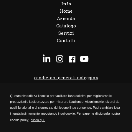
Info
Home
Azienda
Catalogo
Servizi
Contatti
condizioni generali noleggio »
condizioni noleggio veicoli »
Questo sito utilizza i cookie per facilitare l'uso del sito, per migliorarne le
codice etico »
prestazioni e la sicurezza e per misurare l'audience. Alcuni cookie, diversi da
Privacy Policy »
quelli funzionali e di sicurezza, richiedono il tuo consenso. Puoi cambiare idea
in qualsiasi momento impostando i tuoi cookie. Per saperne di più sulla nostra
Cookie Policy »
cookie policy,
clicca qui.
Timmagine | Agenzia di marketing e comunicazione