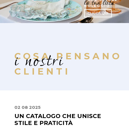
la tua lista
NOLEGGIO
CLICCA QUI
i nostri
COSA PENSANO
CLIENTI
02 08 2025
22 07
UN CATALOGO CHE UNISCE
MIS
STILE E PRATICITÀ
PER