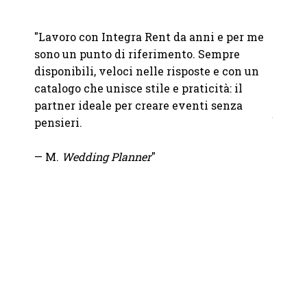
RAF
nte La
"Lavoro con Integra Rent da anni e per me
"Abbia
sono un punto di riferimento. Sempre
Franc
entivo
disponibili, veloci nelle risposte e con un
Abbiam
catalogo che unisce stile e praticità: il
nostro
partner ideale per creare eventi senza
bicchi
pensieri.
abbina
sono i
— M.
Wedding Planner
"
tutto 
un'ele
nel mi
io.
Se vuo
uscire
giusto