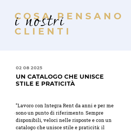
i nostri
COSA PENSANO
CLIENTI
02 08 2025
30 06
UN CATALOGO CHE UNISCE
UN 
STILE E PRATICITÀ
ATT
"Lavoro con Integra Rent da anni e per me
"Abbia
 giorno
sono un punto di riferimento. Sempre
matri
ati
disponibili, veloci nelle risposte e con un
felici
catalogo che unisce stile e praticità: il
raffi