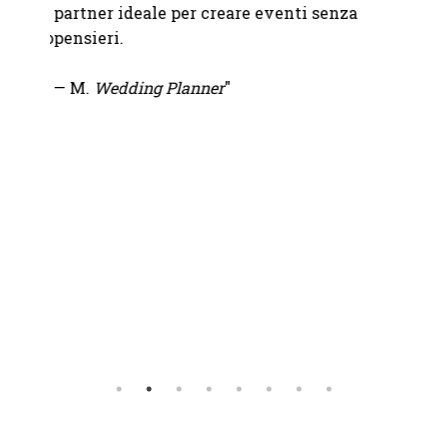
partner ideale per creare eventi senza
immag
le fino
pensieri.
attent
.
— M.
Wedding Planner
"
—
Mart