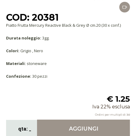
COD: 20381
Piatto Frutta Mercury Reactive Black & Grey Ø cm.20 (30 x conf.)
Durata noleggio:
3gg.
Colori:
Grigio , Nero
Materiali:
stoneware
Confezione:
30 pezzi
€ 1.25
Iva 22% esclusa
Ordini per multipli di
30
AGGIUNGI