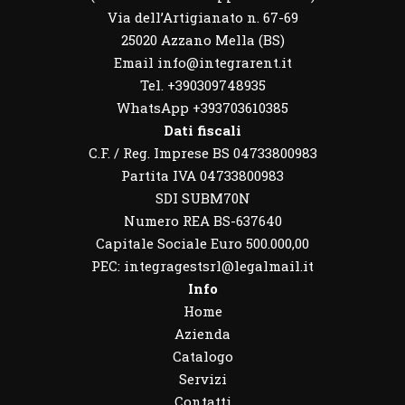
Via dell’Artigianato n. 67-69
25020 Azzano Mella (BS)
Email info@integrarent.it
Tel. +390309748935
WhatsApp
+393703610385
Dati fiscali
C.F. / Reg. Imprese BS 04733800983
Partita IVA 04733800983
SDI SUBM70N
Numero REA BS-637640
Capitale Sociale Euro 500.000,00
PEC: integragestsrl@legalmail.it
Info
Home
Azienda
Catalogo
Servizi
Contatti