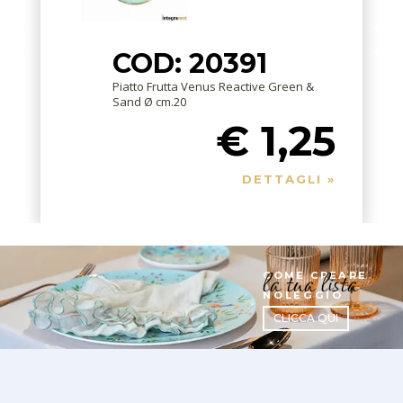
COD: 20391
Piatto Frutta Venus Reactive Green &
Sand Ø cm.20
€ 1,25
DETTAGLI »
la tua lista
COME CREARE
NOLEGGIO
CLICCA QUI