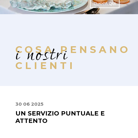
CLICCA QUI
i nostri
COSA PENSANO
CLIENTI
30 06 2025
10 07
UN SERVIZIO PUNTUALE E
DAL
ATTENTO
FIN