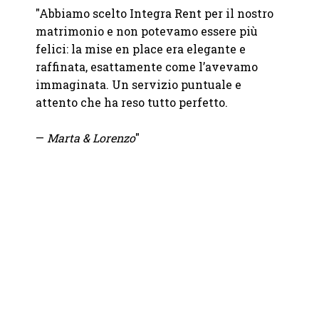
"Abbiamo scelto Integra Rent per il nostro
"Dalla
 giorno
matrimonio e non potevamo essere più
giorno
ati
felici: la mise en place era elegante e
profes
raffinata, esattamente come l’avevamo
fatto 
immaginata. Un servizio puntuale e
grazie
le fino
attento che ha reso tutto perfetto.
fornit
.
—
Marta & Lorenzo
"
—
Chia