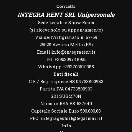
Contatti
INTEGRA RENT SRL Unipersonale
Sede Legale e Show Room
(si riceve solo su appuntamento)
Via dell’Artigianato n. 67-69
25020 Azzano Mella (BS)
Email info@integrarent.it
Tel. +390309748935
WhatsApp
+393703610385
Dati fiscali
C.F. / Reg. Imprese BS 04733800983
Partita IVA 04733800983
SDI SUBM70N
Numero REA BS-637640
Capitale Sociale Euro 500.000,00
PEC: integragestsrl@legalmail.it
Info