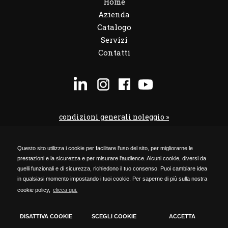
Home
Azienda
Catalogo
Servizi
Contatti
condizioni generali noleggio »
condizioni noleggio veicoli »
Questo sito utilizza i cookie per facilitare l'uso del sito, per migliorarne le
codice etico »
prestazioni e la sicurezza e per misurare l'audience. Alcuni cookie, diversi da
Privacy Policy »
quelli funzionali e di sicurezza, richiedono il tuo consenso. Puoi cambiare idea
in qualsiasi momento impostando i tuoi cookie. Per saperne di più sulla nostra
Cookie Policy »
cookie policy,
clicca qui.
Timmagine | Agenzia di marketing e comunicazione
DISATTIVA COOKIE
SCEGLI COOKIE
ACCETTA