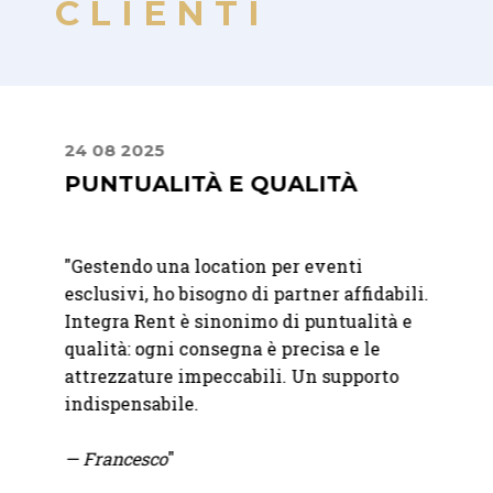
CLIENTI
24 08 2025
24 09
E
PUNTUALITÀ E QUALITÀ
PREC
PRO
"
Gestendo una location per eventi
er me
"
Ci si
esclusivi, ho bisogno di partner affidabili.
e
nolegg
Integra Rent è sinonimo di puntualità e
n un
del no
qualità: ogni consegna è precisa e le
l
molto 
attrezzature impeccabili. Un supporto
a
soluzi
indispensabile.
pioggi
all'ul
— Francesco
"
Precis