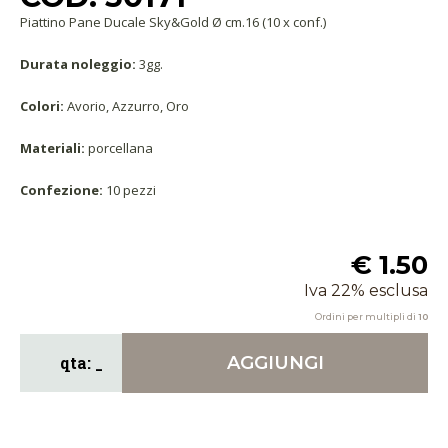
Piattino Pane Ducale Sky&Gold Ø cm.16 (10 x conf.)
Durata noleggio:
3gg.
Colori:
Avorio, Azzurro, Oro
Materiali:
porcellana
Confezione:
10 pezzi
€ 1.50
Iva 22% esclusa
Ordini per multipli di
10
AGGIUNGI