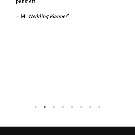
pensieri.
— Ele
— M.
Wedding Planner
"