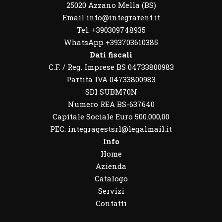
25020 Azzano Mella (BS)
Email info@integrarent.it
Tel. +390309748935
WhatsApp
+393703610385
Dati fiscali
C.F. / Reg. Imprese BS 04733800983
Partita IVA 04733800983
SDI SUBM70N
Numero REA BS-637640
Capitale Sociale Euro 500.000,00
PEC: integragestsrl@legalmail.it
Info
Home
Azienda
Catalogo
Servizi
Contatti