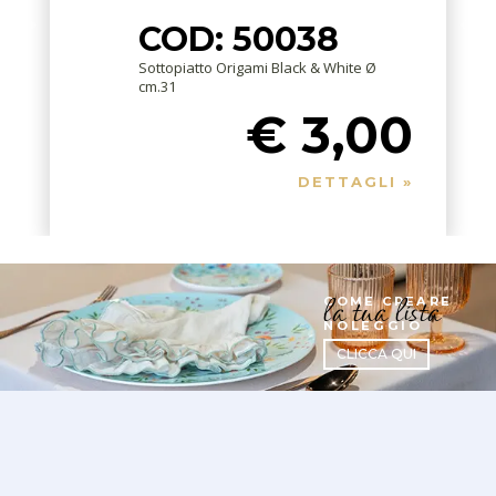
COD: 50038
Sottopiatto Origami Black & White Ø
cm.31
€ 3,00
DETTAGLI »
la tua lista
COME CREARE
NOLEGGIO
CLICCA QUI