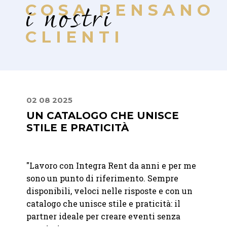
i nostri
COSA PENSANO
CLIENTI
02 08 2025
16 04
UN CATALOGO CHE UNISCE
PRE
STILE E PRATICITÀ
PRO
t per
"Lavoro con Integra Rent da anni e per me
"
Ci si
sono un punto di riferimento. Sempre
Vacher
disponibili, veloci nelle risposte e con un
Precis
era
catalogo che unisce stile e praticità: il
alla c
ccesso
partner ideale per creare eventi senza