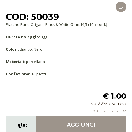
COD: 50039
Piattino Pane Origami Black & White Ø cm.14,5 (10 x conf.)
Durata noleggio:
3gg.
Colori:
Bianco, Nero
Materiali:
porcellana
Confezione:
10 pezzi
€ 1.00
Iva 22% esclusa
Ordini per multipli di
10
AGGIUNGI