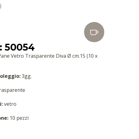
.)
: 50054
Pane Vetro Trasparente Diva Ø cm.15 (10 x
oleggio:
3gg.
asparente
i:
vetro
one:
10 pezzi