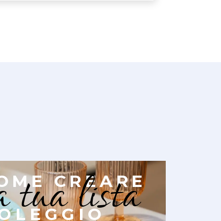
a tua lista
OME CREARE
OLEGGIO