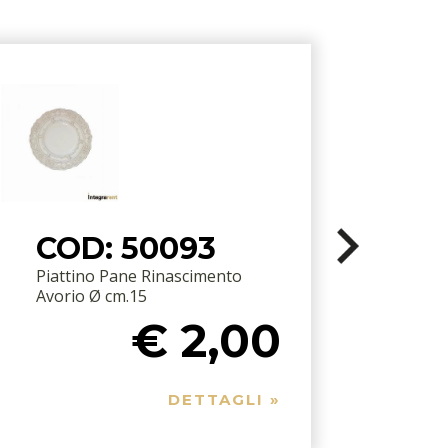
COD: 50093
Piattino Pane Rinascimento
S
Avorio Ø cm.15
€ 2,00
DETTAGLI »