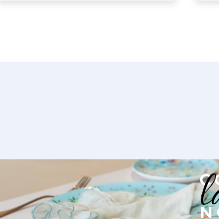
l
C
N