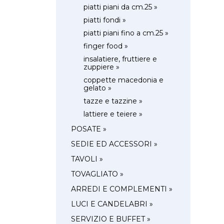
piatti piani da cm.25 »
piatti fondi »
piatti piani fino a cm.25 »
finger food »
insalatiere, fruttiere e
zuppiere »
coppette macedonia e
gelato »
tazze e tazzine »
lattiere e teiere »
POSATE »
SEDIE ED ACCESSORI »
TAVOLI »
TOVAGLIATO »
ARREDI E COMPLEMENTI »
LUCI E CANDELABRI »
SERVIZIO E BUFFET »