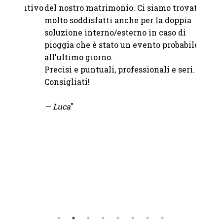
Franc
entivo
del nostro matrimonio. Ci siamo trovati
Abbiam
molto soddisfatti anche per la doppia
nostro
soluzione interno/esterno in caso di
bicchi
pioggia che è stato un evento probabile fino
abbina
all'ultimo giorno.
sono i
Precisi e puntuali, professionali e seri.
tutto 
Consigliati!
un'ele
nel mi
— Luca
"
io.
Se vuo
uscire
giusto
—
Moi