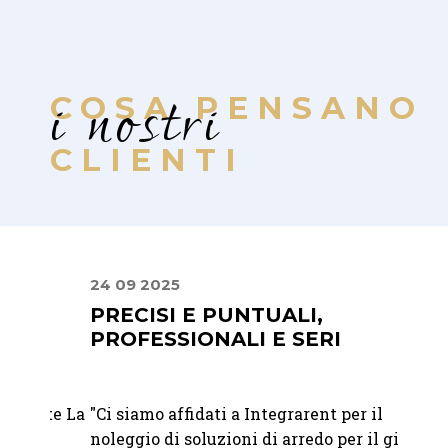
i nostri
COSA PENSANO
CLIENTI
24 09 2025
22 07
PRECISI E PUNTUALI,
MIS
PROFESSIONALI E SERI
PER
RAF
nte La
"
Ci siamo affidati a Integrarent per il
"Abbia
noleggio di soluzioni di arredo per il giorno