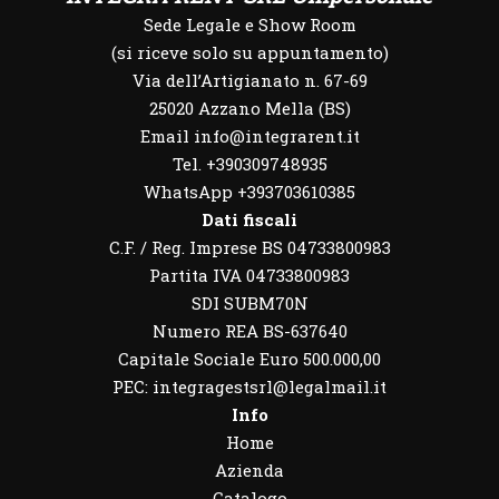
Sede Legale e Show Room
(si riceve solo su appuntamento)
Via dell’Artigianato n. 67-69
25020 Azzano Mella (BS)
Email info@integrarent.it
Tel. +390309748935
WhatsApp
+393703610385
Dati fiscali
C.F. / Reg. Imprese BS 04733800983
Partita IVA 04733800983
SDI SUBM70N
Numero REA BS-637640
Capitale Sociale Euro 500.000,00
PEC: integragestsrl@legalmail.it
Info
Home
Azienda
Catalogo